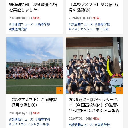
鉄道研究部 夏期調査合宿
【高校アメフト】夏合宿（7
を実施しました！
月の活動②）
2026年08月06日
NEW
2026年08月06日
NEW
# 部活動ニュース
# 高等学校
# 部活動ニュース
# 高等学校
# 鉄道研究部
# アメリカンフットボール部
【高校アメフト】合同練習
2026滋賀・彦根インターハ
（7月の活動①）
イ（全国高校総体）@滋賀•
平和堂HATOスタジアム報告
2026年08月06日
NEW
2026年08月06日
NEW
# 部活動ニュース
# 高等学校
# アメリカンフットボール部
# 部活動ニュース
# 高等学校