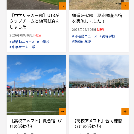
【中学サッカー部】U13が
鉄道研究部 夏期調査合宿
クラブチームと練習試合を
を実施しました！
しました
2026年08月06日
NEW
2026年08月08日
NEW
# 部活動ニュース
# 高等学校
# 鉄道研究部
# 部活動ニュース
# 中学校
# 中学サッカー部
【高校アメフト】夏合宿（7
【高校アメフト】合同練習
月の活動②）
（7月の活動①）