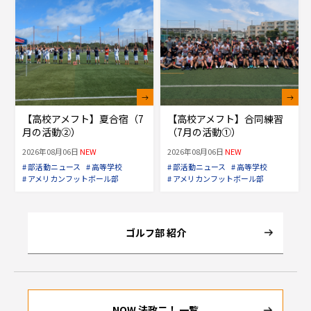
【高校アメフト】夏合宿（7
【高校アメフト】合同練習
月の活動②）
（7月の活動①）
2026年08月06日
NEW
2026年08月06日
NEW
# 部活動ニュース
# 高等学校
# 部活動ニュース
# 高等学校
# アメリカンフットボール部
# アメリカンフットボール部
ゴルフ部 紹介
NOW 法政二！ 一覧