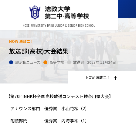
NOW 法政二！
放送部(高校)大会結果
部活動ニュース
高等学校
放送部
2023年 11月24日
NOW 法政二！
【第70回NHK杯全国高校放送コンテスト神奈川県大会】
アナウンス部門 優秀賞 小山花桜（2）
朗読部門 優秀賞 内海孝祐（1）