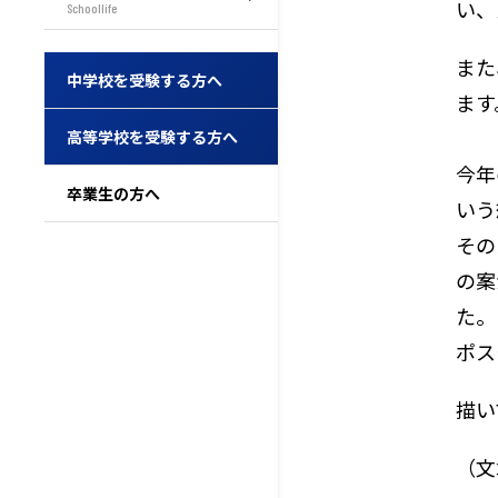
い、
Schoollife
また
中学校を受験する方へ
ます
高等学校を受験する方へ
今年
卒業生の方へ
いう
その
の案
た。
ポス
描い
（文