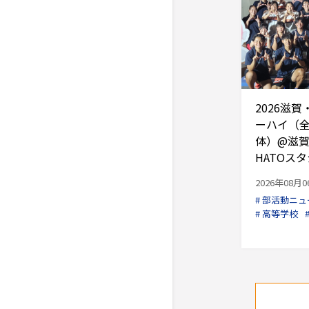
2026滋
ーハイ（
体）@滋賀
HATOス
2026年08月
# 部活動ニュ
# 高等学校