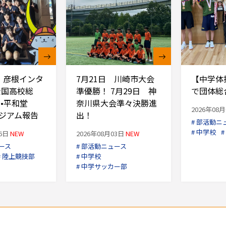
賀・彦根インタ
7月21日 川崎市大会
【中学体
全国高校総
準優勝！ 7月29日 神
で団体総
•平和堂
奈川県大会準々決勝進
2026年08
タジアム報告
出！
# 部活動ニ
# 中学校
#
06日
NEW
2026年08月03日
NEW
ース
# 部活動ニュース
# 陸上競技部
# 中学校
# 中学サッカー部