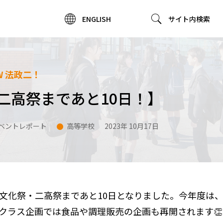
ENGLISH
サイト内検索
W 法政二！
二高祭まであと10日！】
ベントレポート
高等学校
2023年 10月17日
文化祭・二高祭まであと10日となりました。今年度は
クラス企画では食品や調理販売の企画も再開されます👏