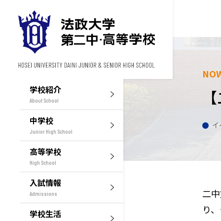
NO
学校紹介
【
About School
中学校
イ
Junior High School
高等学校
High School
入試情報
二中
Admissions
り、
学校生活