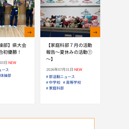
操部】県大会
【家庭科部７月の活動
合初優勝！
報告～夏休みの活動①
～】
月03日
NEW
2026年07月31日
NEW
ュース
 体操部
# 部活動ニュース
# 中学校
# 高等学校
# 家庭科部