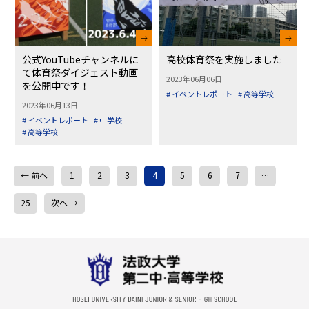
公式YouTubeチャンネルに
高校体育祭を実施しました
て体育祭ダイジェスト動画
2023年06月06日
を公開中です！
# イベントレポート
# 高等学校
2023年06月13日
# イベントレポート
# 中学校
# 高等学校
← 前へ
1
2
3
4
5
6
7
…
25
次へ →